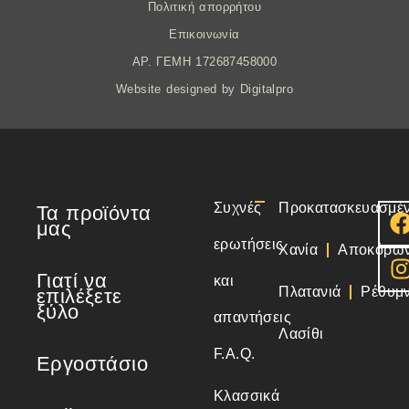
Πολιτική απορρήτου
Επικοινωνία
AΡ. ΓΕΜΗ 172687458000
Website designed by
Digitalpro
Συχνές
Προκατασκευασμέν
Τα προϊόντα
μας
ερωτήσεις
Χανία
Αποκόρω
Γιατί να
και
Πλατανιά
Ρέθυμ
επιλέξετε
ξύλο
απαντήσεις
Λασίθι
F.A.Q.
Εργοστάσιο
Κλασσικά