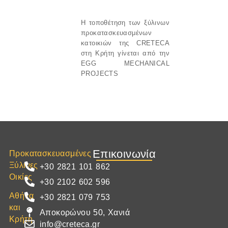
Η τοποθέτηση των ξύλινων
προκατασκευασμένων
κατοικιών της
CRETECA
στη
Κρήτη
γίνεται από την
EGG MECHANICAL
PROJECTS
Επικοινωνία
Προκατασκευασμένες
Ξύλινες
+30 2821 101 862
Οικίες
+30 2102 602 596
Αθήνα
+30 2821 079 753
και
Αποκορώνου 50, Χανιά
Κρήτη
info@creteca.gr