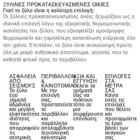
ΞΥΛΙΝΕΣ ΠΡΟΚΑΤΑΣΚΕΥΑΣΜΕΝΕΣ ΟΙΚΙΕΣ
Γιατί το ξύλο είναι η καλύτερη επιλογή;
Οι ξύλινες προκατασκευασμένες οικίες ξεχωρίζουν ως η
ιδανική επιλογή λόγω της εξαιρετικής θερμομονωτικής
ικανότητας του ξύλου, που εξασφαλίζει ομοιόμορφη
θερμοκρασία και χαμηλότερη κατανάλωση ενέργειας όλο
τον χρόνο. Επιπλέον, το ξύλο είναι ανανεώσιμη πρώτη
ύλη με μικρό ανθρακικό αποτύπωμα, γεγονός που το
καθιστά φιλικό προς το περιβάλλον.
ΑΣΦΑΛΕΙΑ
ΠΕΡΙΒΑΛΛΟΝ
ΑΞΙΑ ΚΑΙ
ΕΠΙΛΟΓΕΣ
ΑΠΟ
&
ΕΓΓΥΗΣΗ
ΣΤΑ
ΣΕΙΣΜΟΥΣ
ΚΑΙΝΟΤΟΜΙΑ
Θέλετε τα
ΜΕΤΡΑ
Το ξύλο
Με την
χρήματά
ΣΑΣ
έχει
επιλογή
σας να
Κάντε
χαμηλή
σας,
πιάσουν
εσείς τις
αδράνεια
προστατεύετε
τόπο σε
επιλογές
και μεγάλη
το
μια
που θέλετε
ελαστικότητα,
περιβάλλον
συμφέρουσα
και
ιδιότητες
και
επένδυση;
προσαρμόστε
που
παράλληλα
το έργο
απορροφούν
απολαμβάνετε
βάσει των
τις
τεχνολογική
αναγκών
σεισμικές
καινοτομία
σας