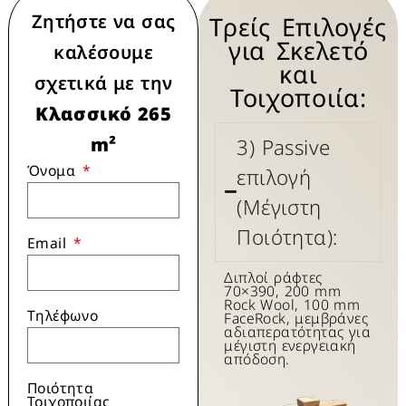
Ζητήστε να σας
Τρείς Επιλογές
για Σκελετό
καλέσουμε
και
σχετικά με την
Τοιχοποιία:
Κλασσικό 265
m²
3) Passive
Όνομα
επιλογή
(Μέγιστη
Ποιότητα):
Email
Διπλοί ράφτες
70×390, 200 mm
Rock Wool, 100 mm
Τηλέφωνο
FaceRock, μεμβράνες
αδιαπερατότητας για
μέγιστη ενεργειακή
απόδοση.
Ποιότητα
Τοιχοποιίας