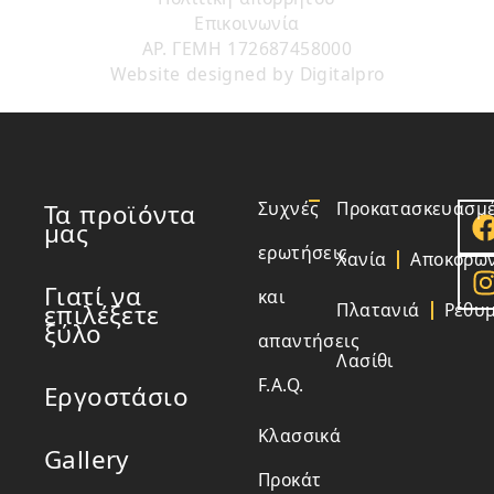
Επικοινωνία
AΡ. ΓΕΜΗ 172687458000
Website designed by
Digitalpro
Συχνές
Προκατασκευασμέ
Τα προϊόντα
μας
ερωτήσεις
Χανία
Αποκόρω
Γιατί να
και
επιλέξετε
Πλατανιά
Ρέθυ
ξύλο
απαντήσεις
Λασίθι
F.A.Q.
Εργοστάσιο
Κλασσικά
Gallery
Προκάτ