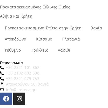
Προκατασκευασμένες Ξύλινες Οικίες
Αθήνα και Κρήτη
Προκατασκευασμένα Σπίτια στην Κρήτη
Χανία
Αποκόρωνα
Κίσσαμο
Πλατανιά
Ρέθυμνο
Ηράκλειο
Λασίθι
Επικοινωνία
+30 2821 101 862
+30 2102 602 596
+30 2821 079 753
Αποκορώνου 50, Χανιά
info@creteca.gr